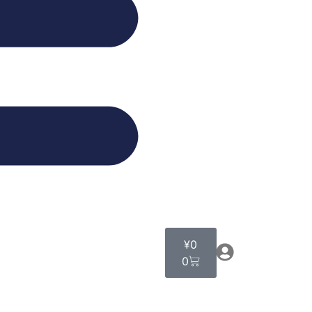
¥
0
0