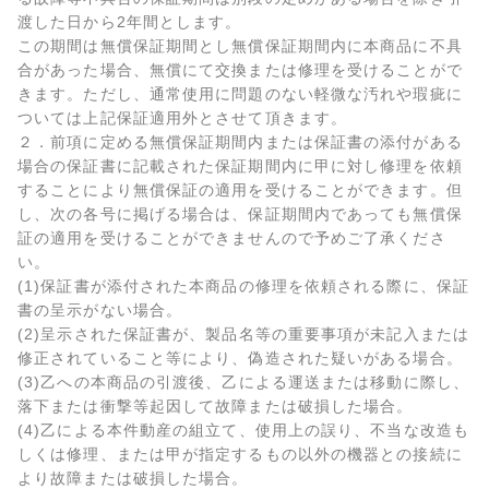
渡した日から2年間とします。
この期間は無償保証期間とし無償保証期間内に本商品に不具
合があった場合、無償にて交換または修理を受けることがで
きます。ただし、通常使用に問題のない軽微な汚れや瑕疵に
ついては上記保証適用外とさせて頂きます。
２．前項に定める無償保証期間内または保証書の添付がある
場合の保証書に記載された保証期間内に甲に対し修理を依頼
することにより無償保証の適用を受けることができます。但
し、次の各号に掲げる場合は、保証期間内であっても無償保
証の適用を受けることができませんので予めご了承くださ
い。
(1)保証書が添付された本商品の修理を依頼される際に、保証
書の呈示がない場合。
(2)呈示された保証書が、製品名等の重要事項が未記入または
修正されていること等により、偽造された疑いがある場合。
(3)乙への本商品の引渡後、乙による運送または移動に際し、
落下または衝撃等起因して故障または破損した場合。
(4)乙による本件動産の組立て、使用上の誤り、不当な改造も
しくは修理、または甲が指定するもの以外の機器との接続に
より故障または破損した場合。