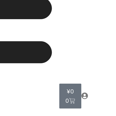
¥
0
0